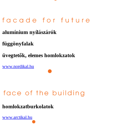
alumínium nyílászárók
függönyfalak
üvegtetők, elemes homlokzatok
www.nordikal.hu
homlokzatburkolatok
www.arctikal.hu