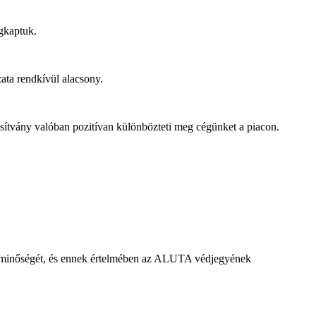
gkaptuk.
ata rendkívül alacsony.
úsítvány valóban pozitívan különbözteti meg cégünket a piacon.
rmékminőségét, és ennek értelmében az ALUTA védjegyének