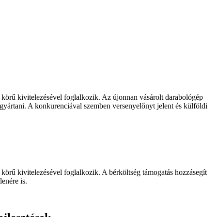
örű kivitelezésével foglalkozik. Az újonnan vásárolt darabológép
gyártani. A konkurenciával szemben versenyelőnyt jelent és külföldi
örű kivitelezésével foglalkozik. A bérköltség támogatás hozzásegít
enére is.