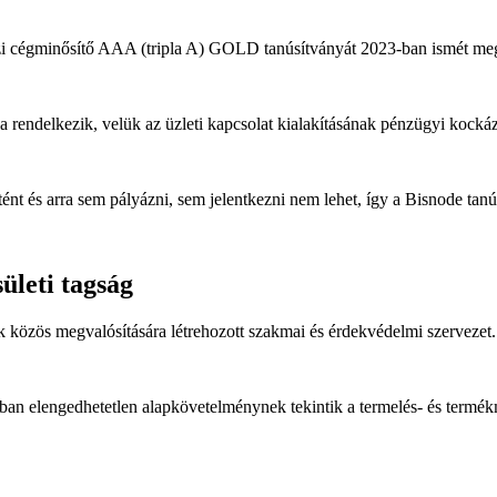
zi cégminősítő AAA (tripla A) GOLD tanúsítványát 2023-ban ismét me
rendelkezik, velük az üzleti kapcsolat kialakításának pénzügyi kockáz
nt és arra sem pályázni, sem jelentkezni nem lehet, így a Bisnode tan
ületi tagság
 közös megvalósítására létrehozott szakmai és érdekvédelmi szervezet.
ásában elengedhetetlen alapkövetelménynek tekintik a termelés- és te