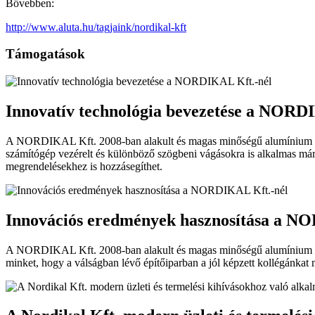
Bővebben:
http://www.aluta.hu/tagjaink/nordikal-kft
Támogatások
Innovatív technológia bevezetése a NORD
A NORDIKAL Kft. 2008-ban alakult és magas minőségű alumínium függö
számítógép vezérelt és különböző szögbeni vágásokra is alkalmas már
megrendelésekhez is hozzásegíthet.
Innovációs eredmények hasznosítása a N
A NORDIKAL Kft. 2008-ban alakult és magas minőségű alumínium függön
minket, hogy a válságban lévő építőiparban a jól képzett kollégánkat 