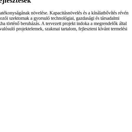
ejlesztések
t hatékonyságának növelése. Kapacitásnövelés és a kínálatbővítés révén
kozói szektornak a gyorsuló technológiai, gazdasági és társadalmi
a történő beruházás. A tervezett projekt indoka a megrendelők által
lósuló projektelemek, szakmai tartalom, fejleszteni kívánt termelési