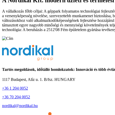
A Nordikal Kft. modern üzleti és termelési
A vállalkozás főbb céljai: A géppark folyamatos technológiai fejleszt
a versenyképesség növelése, szervezettebb munkamenet biztosítása, besz
változásokhoz való alkalmazkodóképességének fejlesztése hozzájárul a
támasztott egyre nagyobb minőségi és mennyiségi követelmények teljes
technológia: A beruházás a 2512'08 Fém épületelem gyártása tevékeny
Tartós megoldások, időtálló homlokzatok: Innováció és több évti
1117 Budapest, Alíz u. 1. B/fsz. HUNGARY
+36 1 204 0052
+36 70 204 0052
nordikal@nordikal.hu