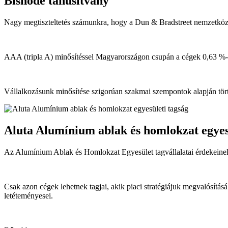
Bisnode tanusítvány
Nagy megtiszteltetés számunkra, hogy a Dun & Bradstreet nemzetkö
AAA (tripla A) minősítéssel Magyarországon csupán a cégek 0,63 %-a 
Vállalkozásunk minősítése szigorúan szakmai szempontok alapján törté
Aluta Alumínium ablak és homlokzat egyes
Az Alumínium Ablak és Homlokzat Egyesület tagvállalatai érdekeinek
Csak azon cégek lehetnek tagjai, akik piaci stratégiájuk megvalósít
letéteményesei.