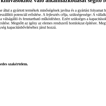
 kihívásokhoz való alkalmazkodását segítő f
ése által a gyártott termékek minőségének javítsa és a gyártási folyama
állítói potenciál erősítése. A fejlesztés célja, szükségessége: A vállal
 válságálló és fenntartható működéshez. Ezért szükséges a kapacitásokb
ítése. Megnőtt az igény az elemes rendszerű homlokzat építésre. Megva
ség kapacitásbővítéséhez járul hozzá.
zedes szakértelem.