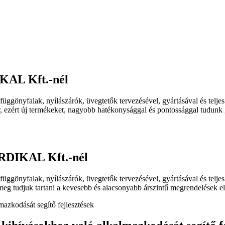
IKAL Kft.-nél
nyfalak, nyílászárók, üvegtetők tervezésével, gyártásával és teljes k
, ezért új termékeket, nagyobb hatékonysággal és pontossággal tudunk 
ORDIKAL Kft.-nél
yfalak, nyílászárók, üvegtetők tervezésével, gyártásával és teljes k
meg tudjuk tartani a kevesebb és alacsonyabb árszintű megrendelések ell